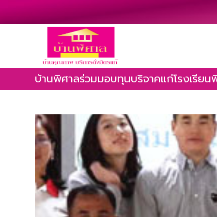
บ้านพิศาลร่วมมอบทุนบริจาคแก่โรงเรีย