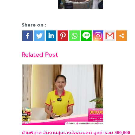
Share on :
Related Post
บ้านพิศาล จัดงานลุ้นรางวัลส่วนลด มูลค่ารวม 𝟑𝟎𝟎,𝟎𝟎𝟎