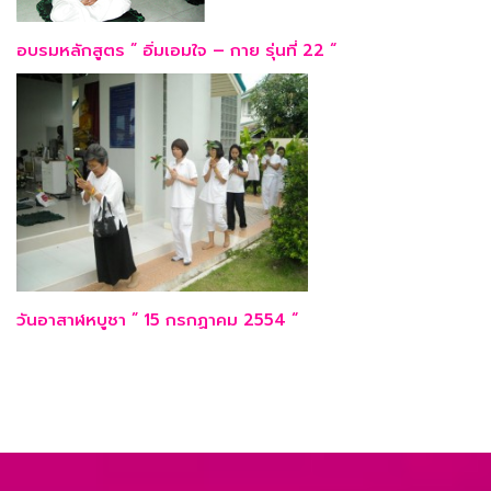
อบรมหลักสูตร ” อิ่มเอมใจ – กาย รุ่นที่ 22 “
วันอาสาฬหบูชา ” 15 กรกฏาคม 2554 “