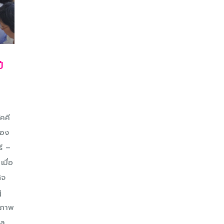
ี
คคี
ของ
ี –
มื่อ
ิจ
ิ
้าภาพ
าล