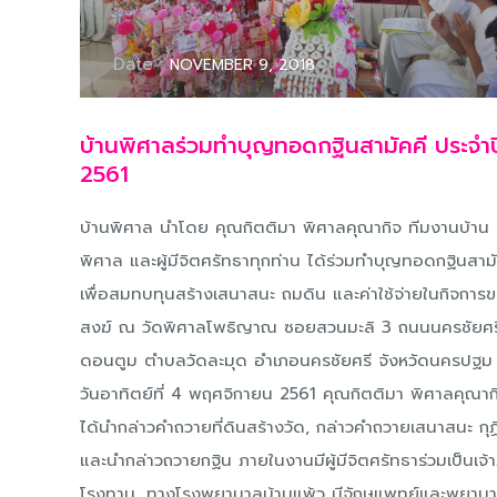
Date :
NOVEMBER 9, 2018
บ้านพิศาลร่วมทำบุญทอดกฐินสามัคคี ประจำป
2561
บ้านพิศาล นำโดย คุณกิตติมา พิศาลคุณากิจ ทีมงานบ้าน
พิศาล และผู้มีจิตศรัทธาทุกท่าน ได้ร่วมทำบุญทอดกฐินสามั
เพื่อสมทบทุนสร้างเสนาสนะ ถมดิน และค่าใช้จ่ายในกิจการ
สงฆ์ ณ วัดพิศาลโพธิญาณ ซอยสวนมะลิ 3 ถนนนครชัยศร
ดอนตูม ตำบลวัดละมุด อำเภอนครชัยศรี จังหวัดนครปฐม เ
วันอาทิตย์ที่ 4 พฤศจิกายน 2561 คุณกิตติมา พิศาลคุณาก
ได้นำกล่าวคำถวายที่ดินสร้างวัด, กล่าวคำถวายเสนาสนะ กุฏ
และนำกล่าวถวายกฐิน ภายในงานมีผู้มีจิตศรัทธาร่วมเป็นเจ
โรงทาน, ทางโรงพยาบาลบ้านแพ้ว มีจักษุแพทย์และพยาบ