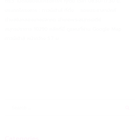
ตร.ว. เปิดเยี่ยมชมโครงการฯ ทุกวัน เวลา 08.30-17.30 น.
ประเภทโครงการ : ทาวน์เฮ้าส์ ที่ตั้ง : ซอยประชาสามัคคี
ตำบลในคลองบางปลากด อำเภอพระสมุทรเจดีย์
สมุทรปราการ 10290 คลิกที่นี่ ดูแผนที่ผ่าน Google Map
ทาวน์เฮ้าส์ หน้ากว้าง 5.7 ม. ...
Categories