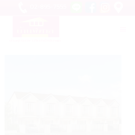
02-895-7555
|