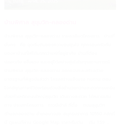
Date :
APRIL 25, 2025
บ้านพิศาล สุขุมวิท-คลองด่าน
บ้านพิศาล สุขุมวิท-คลองด่าน รายละเอียดโครงการ : บ้านที่
มั่นคง... คือ จุดเริ่มต้นของความอบอุ่นใจ ทุกครอบครัวเริ่ม
มองหาบ้านที่ให้ได้มากกว่าแค่ที่อยู่อาศัย บ้านที่ต้อง
ปลอดภัย แข็งแรง และอยู่ได้อย่างอุ่นใจในทุกสถานการณ์
บ้านพิศาล สุขุมวิท-คลองด่าน ออกแบบและสร้างด้วย
มาตรฐานที่พิสูจน์แล้วว่า โครงสร้างแข็งแรง ทนทาน ตอบ
โจทย์คุณภาพชีวิตพร้อมด้วยสิ่งอำนวยความสะดวกครบครัน
ด้วยทำเลติดถนนใหญ่สุขุมวิท เดินทางสะดวก ได้หลายเส้น
ทาง ประเภทโครงการ : ทาวน์เฮ้าส์ ที่ตั้ง : ถนนสุขุมวิท
ตำบลคลองด่าน อำเภอบางบ่อ สมุทรปราการ 10550 คลิกที่
นี่ ดูแผนที่ผ่าน Google Map ราคาเริ่มต้น : ️ เริ่ม 1.59 ...