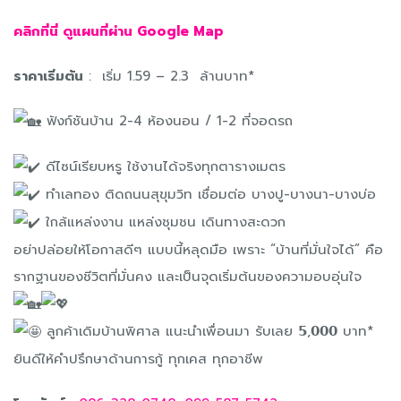
คลิกที่นี่ ดูแผนที่ผ่าน Google Map
ราคาเริ่มต้น
: ️ เริ่ม 1.59 – 2.3 ล้านบาท*
ฟังก์ชันบ้าน 2-4 ห้องนอน / 1-2 ที่จอดรถ
ดีไซน์เรียบหรู ใช้งานได้จริงทุกตารางเมตร
ทำเลทอง ติดถนนสุขุมวิท เชื่อมต่อ บางปู-บางนา-บางบ่อ
ใกล้แหล่งงาน แหล่งชุมชน เดินทางสะดวก
อย่าปล่อยให้โอกาสดีๆ แบบนี้หลุดมือ เพราะ “บ้านที่มั่นใจได้” คือ
รากฐานของชีวิตที่มั่นคง และเป็นจุดเริ่มต้นของความอบอุ่นใจ
ลูกค้าเดิมบ้านพิศาล แนะนำเพื่อนมา รับเลย 𝟱,𝟬𝟬𝟬 บาท*
ยินดีให้คำปรึกษาด้านการกู้ ทุกเคส ทุกอาชีพ