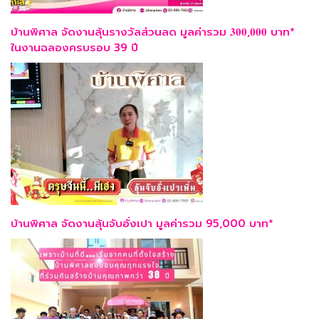
บ้านพิศาล จัดงานลุ้นรางวัลส่วนลด มูลค่ารวม 𝟑𝟎𝟎,𝟎𝟎𝟎 บาท*
ในงานฉลองครบรอบ 39 ปี
บ้านพิศาล จัดงานลุ้นจับอั่งเปา มูลค่ารวม 95,000 บาท*