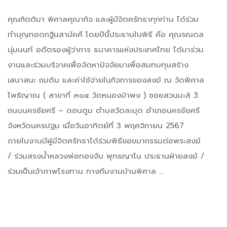
คุณกิตติมา พิศาลคุณากิจ และผู้มีจิตศรัทธาทุกท่าน ได้ร่วม
ทำบุญทอดกฐินสามัคคี โดยปีนี้ประธานในพิธี คือ คุณรณดล
นุ่มนนท์ อดีตรองผู้ว่าการ ธนาคารแห่งประเทศไทย ได้มาร่วม
งานและร่วมบริจาคเพื่อจัดหาปัจจัยมาเพื่อสมทบทุนสร้าง
เสนาสนะ ถมดิน และค่าใช้จ่ายในกิจการของสงฆ์ ณ วัดพิศาล
โพธิญาณ ( สาขาที่ ๓๑๔ วัดหนองป่าพง ) ซอยสวนมะลิ 3
ถนนนครชัยศรี – ดอนตูม ตำบลวัดละมุด อำเภอนครชัยศรี
จังหวัดนครปฐม เมื่อวันอาทิตย์ที่ 3 พฤศจิกายน 2567
ภายในงานมีผู้มีจิตศรัทธาได้ร่วมพิธีขอขมากรรมต่อพระสงฆ์
/ ร่วมสรงน้ำหลวงพ่อทองจัน พุทธญาโน ประธานฝ่ายสงฆ์ /
ร่วมเป็นเจ้าภาพโรงทาน ทางทีมงานบ้านพิศาล ...