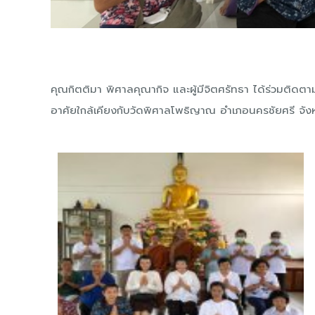
คุณกิตติมา พิศาลคุณากิจ และผู้มีจิตศรัทธา ได้ร่วมติด
อาศัยใกล้เคียงกับวัดพิศาลโพธิญาณ อำเภอนครชัยศรี จัง