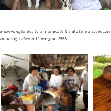
ตามหลวงพ่อหนูสิน สันตจิตโต คณะสงฆ์วัดพิศาลโพธิญาณ ร่วมกันแจกทา
หวัดนครปฐม เมื่อวันที่ 12 กรกฎาคม 2563