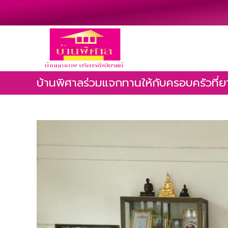
บ้านพิศาลร่วมแจกทานให้กับครอบครัวที่