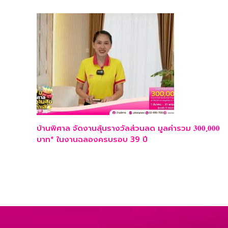
บ้านพิศาล จัดงานลุ้นรางวัลส่วนลด มูลค่ารวม 𝟑𝟎𝟎,𝟎𝟎𝟎
บาท* ในงานฉลองครบรอบ 39 ปี