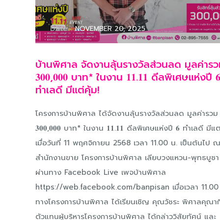
Date :
NOVEMBER 20, 2025
บ้านพิศาล จัดงานลุ้นรางวัลส่วนลด มูลค่าร
𝟑𝟎𝟎,𝟎𝟎𝟎 บาท* ในงาน 𝟏𝟏.𝟏𝟏 ดีลพิเศษแห่งปี 
ทำเลดี มีแต่คุ้ม!
โครงการบ้านพิศาล ได้จัดงานลุ้นรางวัลส่วนลด มูลค่ารวม
𝟑𝟎𝟎,𝟎𝟎𝟎 บาท* ในงาน 𝟏𝟏.𝟏𝟏 ดีลพิเศษแห่งปี 𝟔 ทำเลดี มีแต่
เมื่อวันที่ 11 พฤศจิกายน 2568 เวลา 11.00 น. เป็นต้นไป 
สำนักงานขาย โครงการบ้านพิศาล เลียบวงแหวน-พุทธบูชา
ผ่านทาง Facebook Live เพจบ้านพิศาล
https://web.facebook.com/banpisan เมื่อเวลา 11.00
ทางโครงการบ้านพิศาล ได้เรียนเชิญ คุณวัชระ พิศาลคุณาก
ตัวแทนผู้บริหารโครงการบ้านพิศาล ได้กล่าววิสัยทัศน์ และ