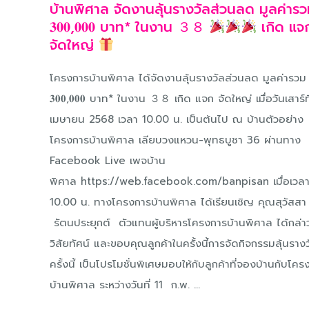
บ้านพิศาล จัดงานลุ้นรางวัลส่วนลด มูลค่าร
𝟑𝟎𝟎,𝟎𝟎𝟎 บาท* ในงาน ３８
เกิด แจ
จัดใหญ่
โครงการบ้านพิศาล ได้จัดงานลุ้นรางวัลส่วนลด มูลค่ารวม
𝟑𝟎𝟎,𝟎𝟎𝟎 บาท* ในงาน ３８ เกิด แจก จัดใหญ่ เมื่อวันเสาร์ที
เมษายน 2568 เวลา 10.00 น. เป็นต้นไป ณ บ้านตัวอย่าง
โครงการบ้านพิศาล เลียบวงแหวน-พุทธบูชา 36 ผ่านทาง
Facebook Live เพจบ้าน
พิศาล https://web.facebook.com/banpisan เมื่อเวล
10.00 น. ทางโครงการบ้านพิศาล ได้เรียนเชิญ คุณสุวัสสา
รัตนประยุกต์ ตัวแทนผู้บริหารโครงการบ้านพิศาล ได้กล่า
วิสัยทัศน์ และขอบคุณลูกค้าในครั้งนี้การจัดกิจกรรมลุ้นราง
ครั้งนี้ เป็นโปรโมชั่นพิเศษมอบให้กับลูกค้าที่จองบ้านกับโค
บ้านพิศาล ระหว่างวันที่ 11 ก.พ. ...