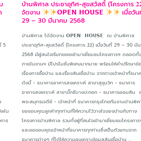
วม
บ้านพิศาล ประชาอุทิศ-สุขสวัสดิ์ (โครงการ 𝟐
ก
จัดงาน
𝗢𝗣𝗘𝗡 𝗛𝗢𝗨𝗦𝗘
เมื่อวันท
29 – 30 มีนาคม 2568
บ้านพิศาล ได้จัดงาน 𝗢𝗣𝗘𝗡 𝗛𝗢𝗨𝗦𝗘 ณ บ้านพิศาล
่ 5
ประชาอุทิศ-สุขสวัสดิ์ (โครงการ 𝟐𝟐) เมื่อวันที่ 29 – 30 ม
2568 มีผู้สนใจเริ่มทยอยเข้ามาเยี่ยมชมโครงการฯ ตลอดทั้ง
ภายในงานฯ มีโปรโมชั่นพิเศษมากมาย พร้อมให้คำปรึกษาข้
เรื่องการซื้อบ้าน และเรื่องสินเชื่อบ้าน จากทางเจ้าหน้าที่ธนา
า
ดังนี้ - ธนาคารอาคารสงเคราะห์ สาขาสุขุมวิท - ธนาคาร
อาคารสงเคราะห์ สาขาบิ๊กซีบางปะกอก - ธนาคารออมสิน 
ว
พระสมุทรเจดีย์ - เจ้าหน้าที่ ธนาคารกรุงไทยทีมงานบ้านพิ
วัลใน
ขอขอบคุณลูกค้าทุกท่านที่ให้ความไว้วางใจจองบ้านกับทาง
รงการ
โครงการบ้านพิศาล รวมทั้งผู้ที่สนใจเข้ามาเยี่ยมชมโครงการ
และขอขอบคุณเจ้าหน้าที่ธนาคารทุกท่านซึ่งเป็นตัวแทนจาก
ธนาคารต่างๆ ที่ได้ให้ความอนุเคราะข้อมูลสินเชื่อบ้าน ...