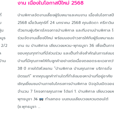
งาน เนื่องในโอกาสปีใหม่ 2568
่
บ้านพิศาลจัดงานเลี้ยงผู้รับเหมาและคนงาน เนื่องในโอกาสปี
ม
2568 เมื่อวันศุกร์ที่ 24 มกราคม 2568 คุณลัดดา ศรีภาวิน
ุ้น
ตัวแทนผู้บริหารโครงการบ้านพิศาล และทีมงานบ้านพิศาล ไ
บูธ
ร่วมจัดงานเลี้ยงปีใหม่ พร้อมมอบข้าวสารให้กับผู้รับเหมาแล
 2/2
งาน ณ บ้านพิศาล เลียบวงแหวน-พุทธบูชา 36 เพื่อเป็นกา
ล
ขอบคุณทุกท่านที่มีส่วนร่วม และเป็นกำลังสำคัญในการส่งม
บ้าน
บ้านที่มีคุณภาพให้กับลูกค้าอย่างต่อเนื่องตลอดระยะเวลากว่
38 ปี ภายใต้สโลแกน “บ้านพิศาล บ้านคุณภาพ บริการดั่ง
มิตรแท้” หากคุณลูกค้าท่านใดที่กำลังมองหาบ้านที่อยู่อาศัย
เชิญเยี่ยมชมบ้านภายในโครงการบ้านพิศาล ปัจจุบันเปิดจอ
จำนวน 7 โครงการคุณภาพ ได้แก่ 1. บ้านพิศาล เลียบวงแ
พุทธบูชา 𝟑𝟔
ทำเลทอง บนถนนเลียบวงแหวนตอนใต้
(ซ.พุทธบูชา ...