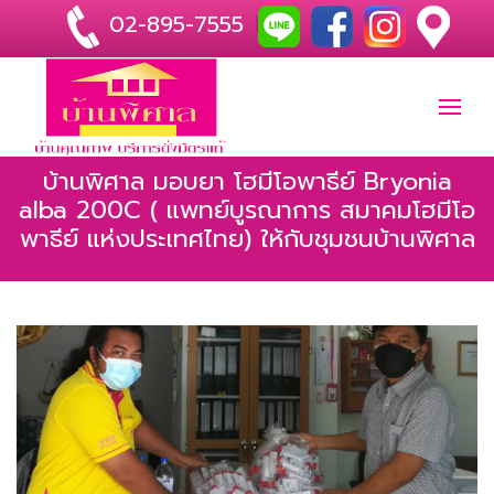
02-895-7555
|
บ้านพิศาล มอบยา โฮมีโอพาธีย์ Bryonia
alba 200C ( แพทย์บูรณาการ สมาคมโฮมีโอ
พาธีย์ แห่งประเทศไทย) ให้กับชุมชนบ้านพิศาล