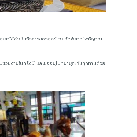
 และค่าใช้จ่ายในกิจการของสงฆ์ ณ วัดพิศาลโพธิญาณ
มช่
วยงานในครั้งนี้ และขออนุโมทนาบุญกับทุกท่านด้
วย