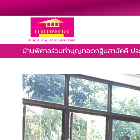
บ้านพิศาลร่วมทำบุญทอดกฐินสามัคคี ปร