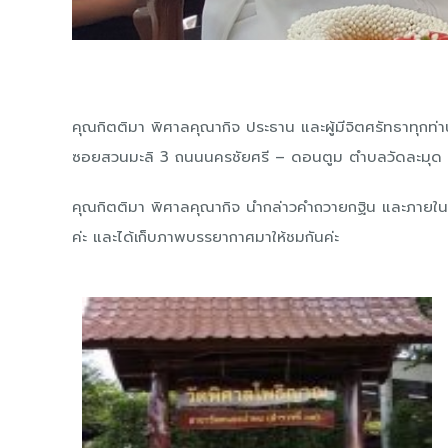
คุณกิตติมา พิศาลคุณากิจ ประธาน และผู้มีจิตศรัทธาทุก
ซอยสวนมะลิ 3 ถนนนครชัยศรี – ดอนตูม ตำบลวัดละมุด อำ
คุณกิตติมา พิศาลคุณากิจ นำกล่าวคำถวายกฐิน และภายในงา
ค่ะ และได้เก็บภาพบรรยากาศมาให้ชมกั
นค่ะ